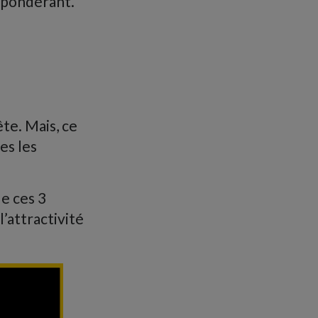
répondérant.
ête. Mais, ce
es les
e ces 3
’attractivité