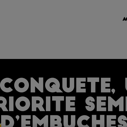
A
 conquete, 
riorite sem
d’embuche