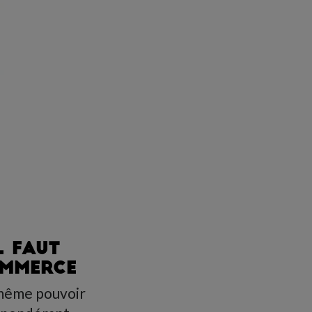
L FAUT
OMMERCE
e même pouvoir