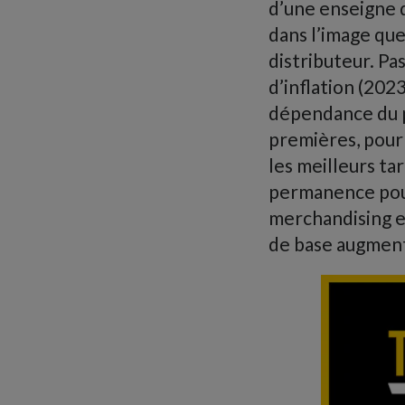
d’une enseigne q
dans l’image qu
distributeur. Pa
d’inflation (202
dépendance du p
premières, pour
les meilleurs ta
permanence pour
merchandising et
de base augmente