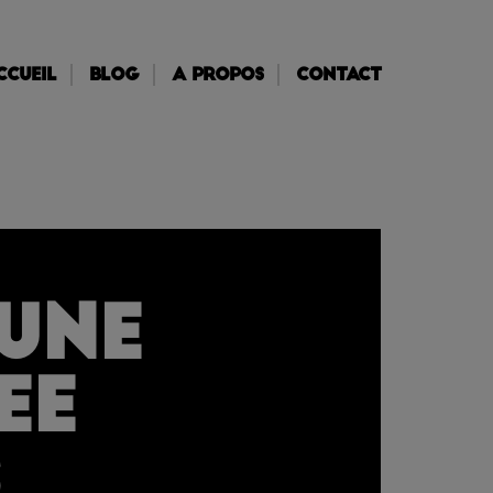
ccueil
Blog
A propos
Contact
une
ee
s