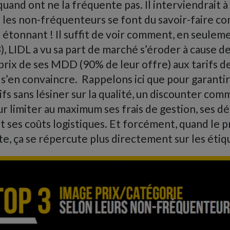
uand ont ne la fréquente pas. Il interviendrait 
e les non-fréquenteurs se font du savoir-faire 
s étonnant ! Il suffit de voir comment, en seulem
3), LIDL a vu sa part de marché s’éroder à cause d
rix de ses MDD (90% de leur offre) aux tarifs d
 s’en convaincre. Rappelons ici que pour garant
rifs sans lésiner sur la qualité, un discounter co
 limiter au maximum ses frais de gestion, ses d
 ses coûts logistiques. Et forcément, quand le p
, ça se répercute plus directement sur les étiq