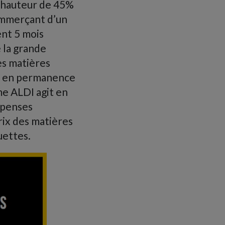
à hauteur de 45%
commerçant d’un
ent 5 mois
e la grande
es matières
ir en permanence
mme ALDI agit en
épenses
rix des matières
uettes.